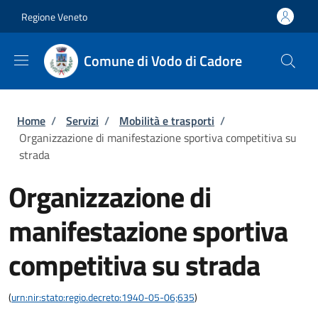
Salta al contenuto principale
Skip to footer content
Regione Veneto
Comune di Vodo di Cadore
Briciole di pane
Home
/
Servizi
/
Mobilità e trasporti
/
Organizzazione di manifestazione sportiva competitiva su
strada
Organizzazione di
manifestazione sportiva
competitiva su strada
(
urn:nir:stato:regio.decreto:1940-05-06;635
)