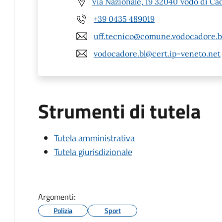
Via Nazionale, 19 32040 Vodo di Ca
+39 0435 489019
uff.tecnico@comune.vodocadore.bl
vodocadore.bl@cert.ip-veneto.net
Strumenti di tutela
Tutela amministrativa
Tutela giurisdizionale
Argomenti:
Polizia
Sport