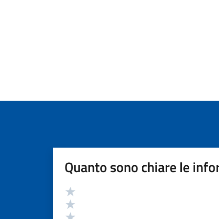
Quanto sono chiare le info
Valutazione
Valuta 5 stelle su 5
Valuta 4 stelle su 5
Valuta 3 stelle su 5