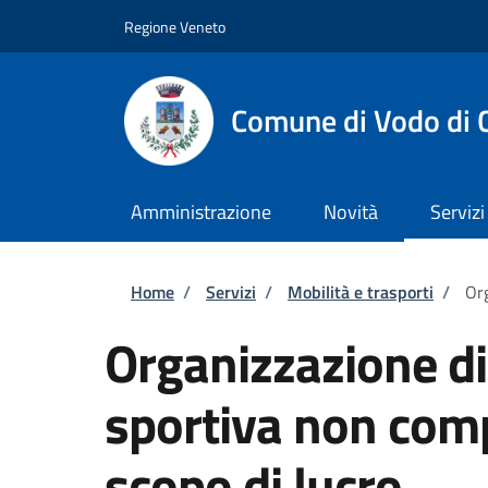
Salta al contenuto principale
Skip to footer content
Regione Veneto
Comune di Vodo di 
Amministrazione
Novità
Servizi
Briciole di pane
Home
/
Servizi
/
Mobilità e trasporti
/
Org
Organizzazione d
sportiva non comp
scopo di lucro