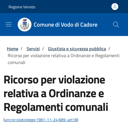
Salta al contenuto principale
Skip to footer content
Regione Veneto
Comune di Vodo di Cadore
Briciole di pane
Home
/
Servizi
/
Giustizia e sicurezza pubblica
/
Ricorso per violazione relativa a Ordinanze e Regolamenti
comunali
Ricorso per violazione
relativa a Ordinanze e
Regolamenti comunali
(
urn:nir:stato:legge:1981-11-24;689~art18
)