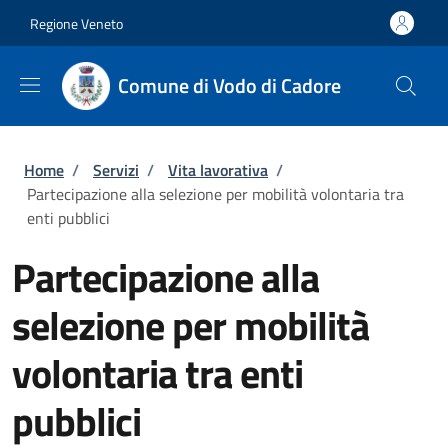
Salta al contenuto principale
Skip to footer content
Regione Veneto
Comune di Vodo di Cadore
Briciole di pane
Home
/
Servizi
/
Vita lavorativa
/
Partecipazione alla selezione per mobilità volontaria tra
enti pubblici
Partecipazione alla
selezione per mobilità
volontaria tra enti
pubblici