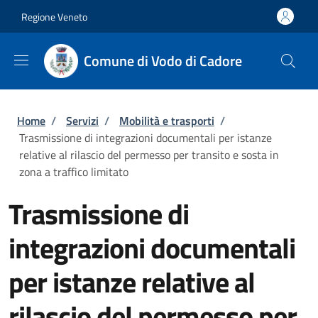
Salta al contenuto principale
Skip to footer content
Regione Veneto
Comune di Vodo di Cadore
Briciole di pane
Home
/
Servizi
/
Mobilità e trasporti
/
Trasmissione di integrazioni documentali per istanze
relative al rilascio del permesso per transito e sosta in
zona a traffico limitato
Trasmissione di
integrazioni documentali
per istanze relative al
rilascio del permesso per