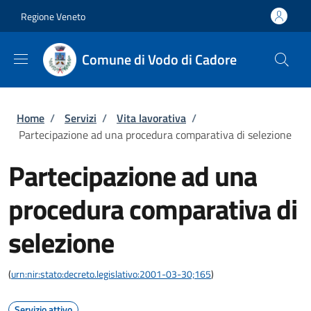
Salta al contenuto principale
Skip to footer content
Regione Veneto
Comune di Vodo di Cadore
Briciole di pane
Home
/
Servizi
/
Vita lavorativa
/
Partecipazione ad una procedura comparativa di selezione
Partecipazione ad una
procedura comparativa di
selezione
(
urn:nir:stato:decreto.legislativo:2001-03-30;165
)
Servizio attivo