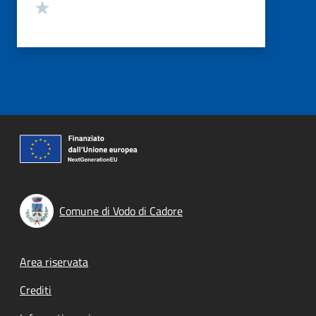
Valuta 1 stelle su 5
Comune di Vodo di Cadore
Footer menu
Area riservata
Crediti