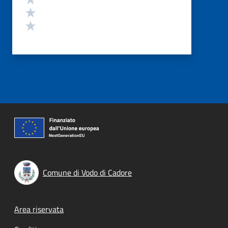
Valuta 2 stelle su 5
Valuta 1 stelle su 5
Comune di Vodo di Cadore
Footer menu
Area riservata