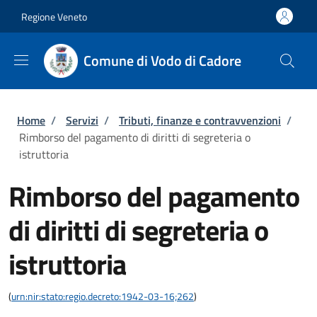
Salta al contenuto principale
Skip to footer content
Regione Veneto
Comune di Vodo di Cadore
Briciole di pane
Home
/
Servizi
/
Tributi, finanze e contravvenzioni
/
Rimborso del pagamento di diritti di segreteria o
istruttoria
Rimborso del pagamento
di diritti di segreteria o
istruttoria
(
urn:nir:stato:regio.decreto:1942-03-16;262
)