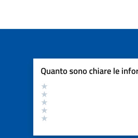
Quanto sono chiare le info
Valutazione
Valuta 5 stelle su 5
Valuta 4 stelle su 5
Valuta 3 stelle su 5
Valuta 2 stelle su 5
Valuta 1 stelle su 5