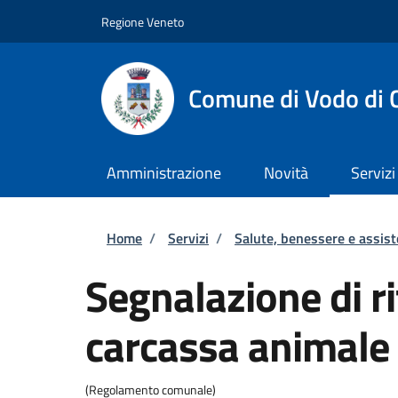
Salta al contenuto principale
Skip to footer content
Regione Veneto
Comune di Vodo di 
Amministrazione
Novità
Servizi
Briciole di pane
Home
/
Servizi
/
Salute, benessere e assis
Segnalazione di r
carcassa animale
(Regolamento comunale)