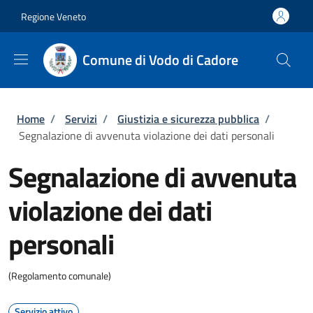
Salta al contenuto principale
Skip to footer content
Regione Veneto
Comune di Vodo di Cadore
Briciole di pane
Home
/
Servizi
/
Giustizia e sicurezza pubblica
/
Segnalazione di avvenuta violazione dei dati personali
Segnalazione di avvenuta
violazione dei dati
personali
(Regolamento comunale)
Servizio attivo