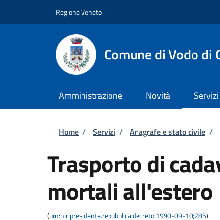
Salta al contenuto principale
Skip to footer content
Regione Veneto
Comune di Vodo di 
Amministrazione
Novità
Servizi
Briciole di pane
Home
/
Servizi
/
Anagrafe e stato civile
/
Trasporto di cadav
mortali all'estero
(
urn:nir:presidente.repubblica:decreto:1990-09-10;285
)