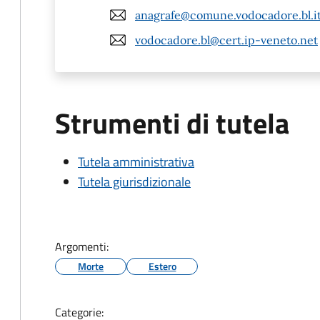
anagrafe@comune.vodocadore.bl.i
vodocadore.bl@cert.ip-veneto.net
Strumenti di tutela
Tutela amministrativa
Tutela giurisdizionale
Argomenti:
Morte
Estero
Categorie: