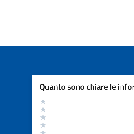
Quanto sono chiare le info
Valutazione
Valuta 5 stelle su 5
Valuta 4 stelle su 5
Valuta 3 stelle su 5
Valuta 2 stelle su 5
Valuta 1 stelle su 5