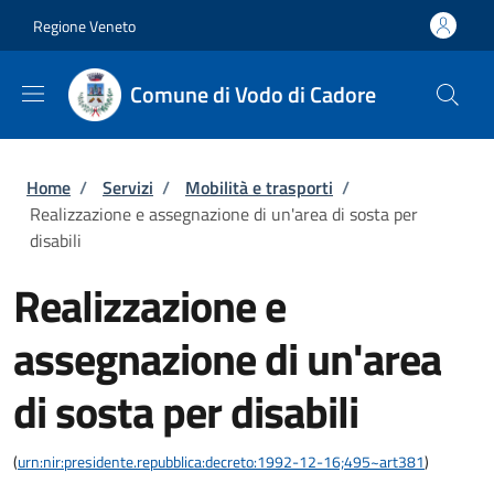
Salta al contenuto principale
Skip to footer content
Regione Veneto
Comune di Vodo di Cadore
Briciole di pane
Home
/
Servizi
/
Mobilità e trasporti
/
Realizzazione e assegnazione di un'area di sosta per
disabili
Realizzazione e
assegnazione di un'area
di sosta per disabili
(
urn:nir:presidente.repubblica:decreto:1992-12-16;495~art381
)