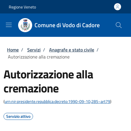
Salta al contenuto principale
Skip to footer content
Regione Veneto
Comune di Vodo di Cadore
Briciole di pane
Home
/
Servizi
/
Anagrafe e stato civile
/
Autorizzazione alla cremazione
Autorizzazione alla
cremazione
(
urn:nir:presidente.repubblica:decreto:1990-09-10;285~art79
)
Servizio attivo