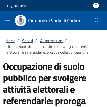
Salta al contenuto principale
Skip to footer content
Regione Veneto
Comune di Vodo di Cadore
Briciole di pane
Home
/
Servizi
/
Autorizzazioni
/
Occupazione di suolo pubblico per svolgere attività
elettorali e referendarie: proroga della concessione
Occupazione di suolo
pubblico per svolgere
attività elettorali e
referendarie: proroga