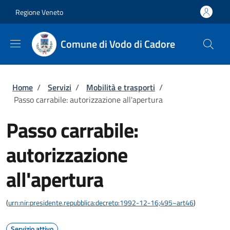
Salta al contenuto principale
Skip to footer content
Regione Veneto
Comune di Vodo di Cadore
Briciole di pane
Home
/
Servizi
/
Mobilità e trasporti
/
Passo carrabile: autorizzazione all'apertura
Passo carrabile:
autorizzazione
all'apertura
(
urn:nir:presidente.repubblica:decreto:1992-12-16;495~art46
)
Servizio attivo