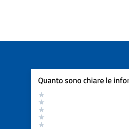
Quanto sono chiare le info
Valutazione
Valuta 5 stelle su 5
Valuta 4 stelle su 5
Valuta 3 stelle su 5
Valuta 2 stelle su 5
Valuta 1 stelle su 5