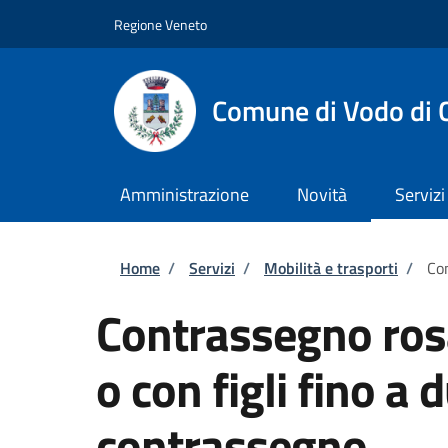
Salta al contenuto principale
Skip to footer content
Regione Veneto
Comune di Vodo di 
Amministrazione
Novità
Servizi
Briciole di pane
Home
/
Servizi
/
Mobilità e trasporti
/
Con
Contrassegno ros
o con figli fino a 
contrassegno