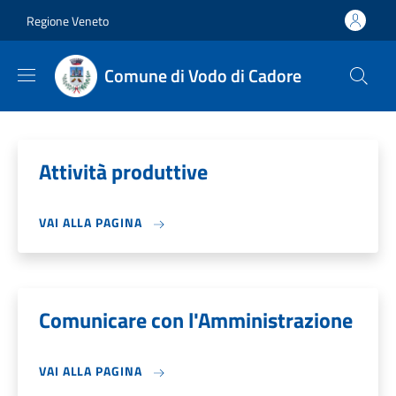
Salta al contenuto principale
Skip to footer content
Regione Veneto
Comune di Vodo di Cadore
Attività produttive
VAI ALLA PAGINA
Comunicare con l'Amministrazione
VAI ALLA PAGINA